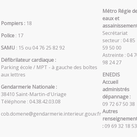
Métro Régie d
eaux et
Pompiers :
18
assainissement
Secrétariat
Police
: 17
secteur : 04 85
SAMU
: 15 ou 04 76 25 82 92
59 50 00
Astreinte : 04 7
Défibrilateur cardiaque :
98 24 27
Parking école / MPT - à gauche des boîtes
aux lettres
ENEDIS
Accueil
Gendarmerie Nationale :
administrés
38410 Saint-Martin-d'Uriage
dépannage :
Téléphone : 04.38.42.03.08
09 72 67 50 38
Autres
cob.domene@gendarmerie.interieur.gouv.fr
renseignemen
:
09 69 32 18 53