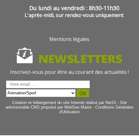
Du lundi au vendredi : 8h30-11h30
L'après-midi, sur rendez-vous uniquement
Mentions légales
Inscrivez-vous pour être au courant des actualités !
Saisissez
votre
OK
adresse
Création et hébergement du site Internet réalisé par Net15
-
Site
email
administrable CMS propulsé par WebSee Mairie
-
Conditions Générales
(obligatoire)
d'Utilisation