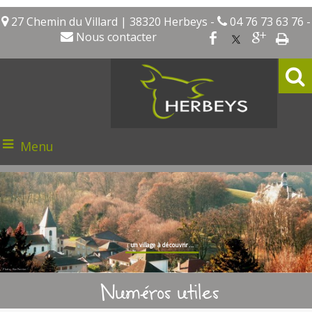
27 Chemin du Villard | 38320 Herbeys -
04 76 73 63 76 -
Nous contacter
Menu
un village à découvrir ...
Photo : Kim Perrier
Numéros utiles