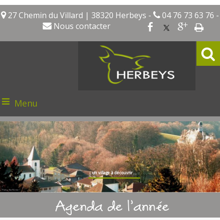
27 Chemin du Villard | 38320 Herbeys -
04 76 73 63 76 -
Nous contacter
Menu
un village à découvrir ...
Photo : Kim Perrier
Agenda de l'année