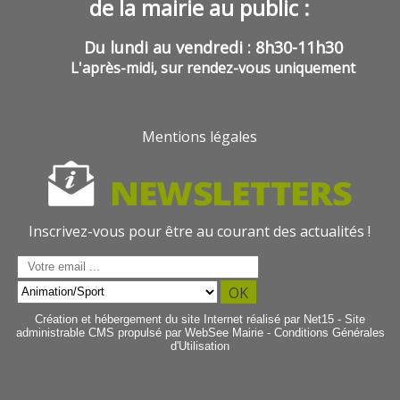
de la mairie au public :
Du lundi au vendredi : 8h30-11h30
L'après-midi, sur rendez-vous uniquement
Mentions légales
Inscrivez-vous pour être au courant des actualités !
Saisissez
votre
OK
adresse
Création et hébergement du site Internet réalisé par Net15
-
Site
email
administrable CMS propulsé par WebSee Mairie
-
Conditions Générales
(obligatoire)
d'Utilisation