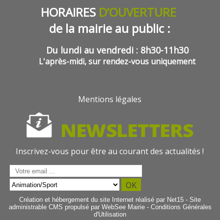
HORAIRES
D’OUVERTURE
de la mairie au public :
Du lundi au vendredi : 8h30-11h30
L'après-midi, sur rendez-vous uniquement
Mentions légales
Inscrivez-vous pour être au courant des actualités !
Saisissez
votre
OK
adresse
Création et hébergement du site Internet réalisé par Net15
-
Site
email
administrable CMS propulsé par WebSee Mairie
-
Conditions Générales
(obligatoire)
d'Utilisation