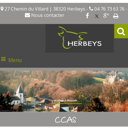
27 Chemin du Villard | 38320 Herbeys -
04 76 73 63 76 -
Nous contacter
Menu
un village à découvrir ...
Photo : Kim Perrier
CCAS