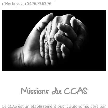
d’Herbeys au 04.76.73.63.76
Missions du CCAS
Le CCAS est un établissement public autonome, géré par