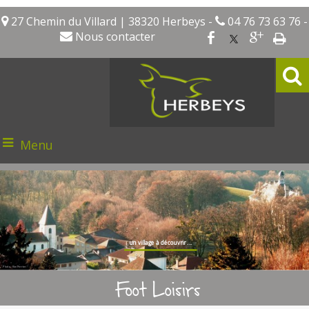
27 Chemin du Villard | 38320 Herbeys -
04 76 73 63 76 -
Nous contacter
Menu
un village à découvrir ...
Photo : Kim Perrier
Foot Loisirs